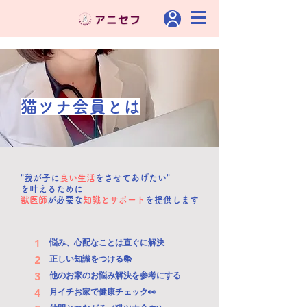
猫ツナ会員とは
"我が子に
良い生活
をさせてあげたい"
を叶えるために
獣医師
が必要な
知識とサポート
を提供します
1
悩み、心配なことは直ぐに解決
2
正しい知識をつける📚
3
他のお家のお悩み解決を参考にする
4
月イチお家で健康チェック👀