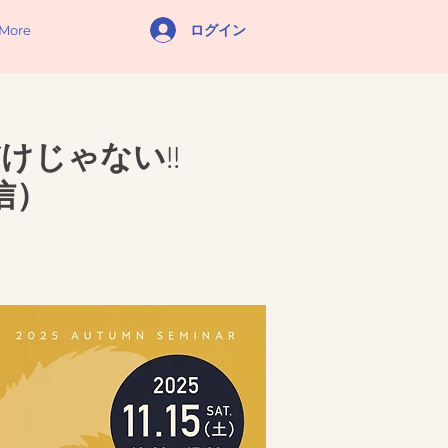
ログイン
More
けじゃない!!
信）