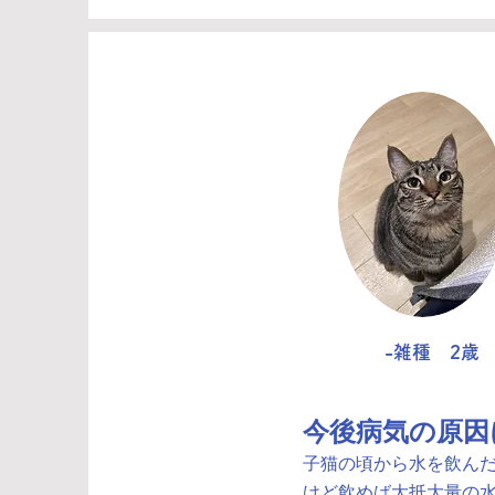
​動物病院では「仕方
ない」と言われ…。
でも
原因と対策
をし
っかり教えてもらえ
ました
-雑種 2歳
今後病気の原因
子猫の頃から水を飲んだ
けど飲めば大抵大量の