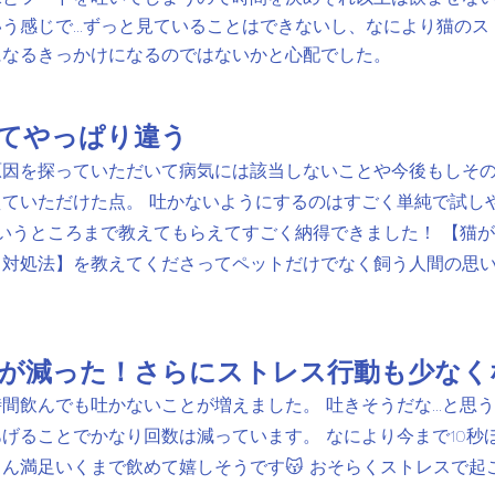
う感じで...ずっと見ていることはできないし、なにより猫の
になるきっかけになるのではないかと心配でした。
てやっぱり違う
原因を探っていただいて病気には該当しないことや今後もしそ
ていただけた点。 吐かないようにするのはすごく単純で試し
っていうところまで教えてもらえてすごく納得できました！ 【猫
る対処法】を教えてくださってペットだけでな
く飼う人間の思
が減った！さらにストレス行動も少なく
間飲んでも吐かないことが増えました。 吐きそうだな...と思
げることでかなり回数は減っています。 なにより今まで10秒
ん満足いくまで飲めて嬉しそうです😽 おそらくストレスで起