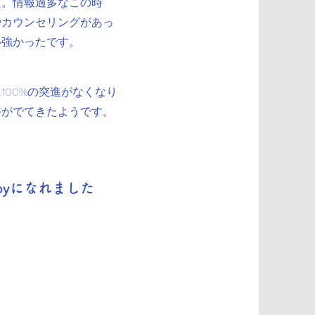
た。情報過多なこの時
やカウンセリングがあっ
心強かったです。
00%の突進がなくなり
裕がでてきたようです。
pyになれました